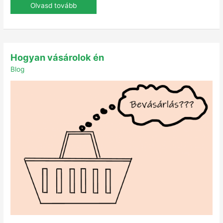
Olvasd tovább
Hogyan
Hogyan vásárolok én
vásárolok
én
Blog