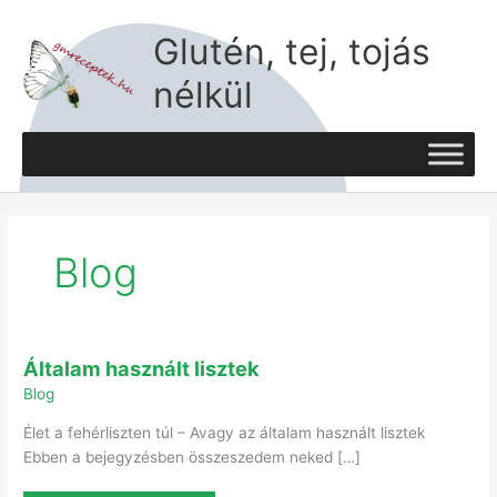
Skip
to
Glutén, tej, tojás
content
nélkül
Blog
Általam
Általam használt lisztek
használt
lisztek
Blog
Élet a fehérliszten túl – Avagy az általam használt lisztek
Ebben a bejegyzésben összeszedem neked […]