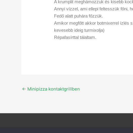
A krumplit meghámozzuk és kisebb kock
Annyi vízzel, ami ellepi feltesszük főni, 
Fedő alatt puhára főzzük.
Amikor megfőtt akkor botmixerrel ízlés s
kevesebb ideig turmixolja)
Répafasírttal tálaltam.
←
Minipizza kontaktgrillben
Adatvédelmi szabályzat
Cookie szabályzat
Tudni