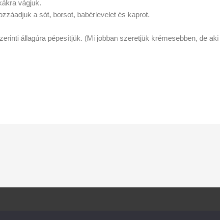
ákra vágjuk.
hozzáadjuk a sót, borsot, babérlevelet és kaprot.
zerinti állagúra pépesítjük. (Mi jobban szeretjük krémesebben, de ak
valók
Rólunk
Kapcsolat
Copyright © 20