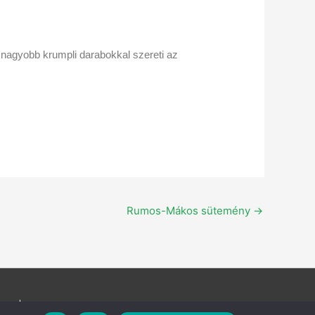
i nagyobb krumpli darabokkal szereti az
Rumos-Mákos sütemény
→
26 | Gluténmentes, tejmentes, tojásmentes receptek