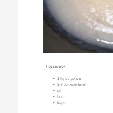
Hozzávalók:
1 kg burgonya
2-3 db babérlevél
só
bors
kapor