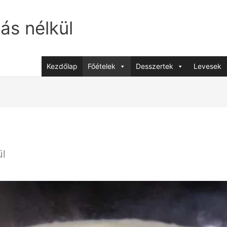
jás nélkül
Kezdőlap
Főételek
Desszertek
Levesek
ül