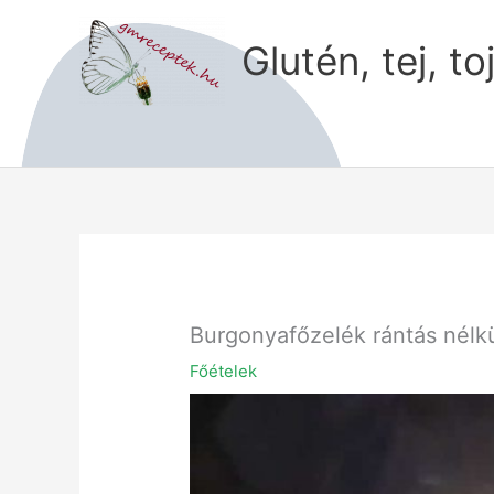
Skip
to
Glutén, tej, to
content
Burgonyafőzelék rántás nélk
Főételek