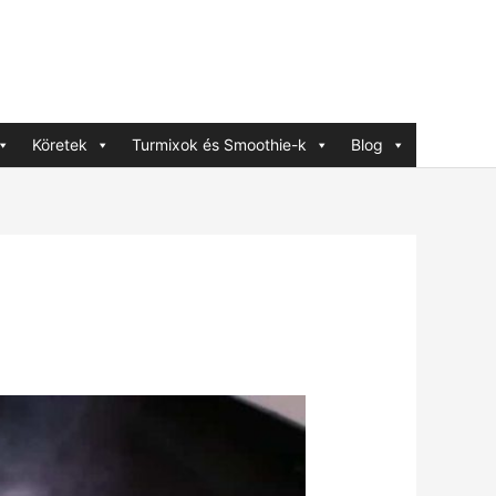
Köretek
Turmixok és Smoothie-k
Blog