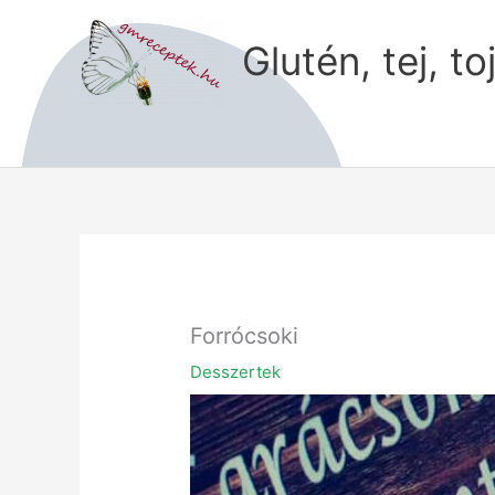
Skip
to
Glutén, tej, to
content
Forrócsoki
Desszertek