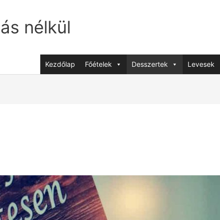
jás nélkül
Kezdőlap
Főételek
Desszertek
Levesek