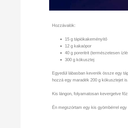
Hozzávalók:
15 g tápiókakeményítő
12 g kakaópor
40 g poreritrit (természetesen ízl
300 g kókusztej
Egyedül lábasban keverék össze egy tápi
hozzá egy maradék 200 g kókusztejet is
Kis lángon, folyamatosan kevergetve főz
Én megszórtam egy kis gyömbérrel egy t