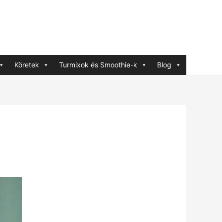
Köretek
Turmixok és Smoothie-k
Blog