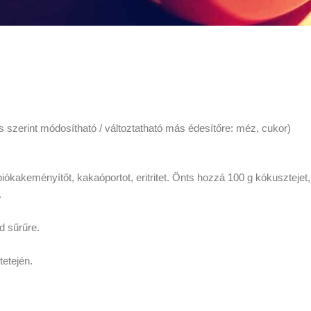
és szerint módosítható / változtatható más édesítőre: méz, cukor)
ókakeményítőt, kakaóportot, eritritet. Önts hozzá 100 g kókusztej
.
d sűrűre.
etején.