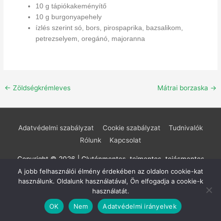
10 g tápiókakeményítő
10 g burgonyapehely
ízlés szerint só, bors, pirospaprika, bazsalikom,
petrezselyem, oregánó, majoranna
←
Zöldségkrémleves
Mátrai borzaska
→
Adatvédelmi szabályzat
Cookie szabályzat
Tudnivalók
Rólunk
Kapcsolat
Copyright © 2026 | Gluténmentes, tejmentes, tojásmentes
A jobb felhasználói élmény érdekében az oldalon cookie-kat
receptek
használunk. Oldalunk használatával, Ön elfogadja a cookie-k
használatát.
OK
Nem
Adatvédelmi irányelvek