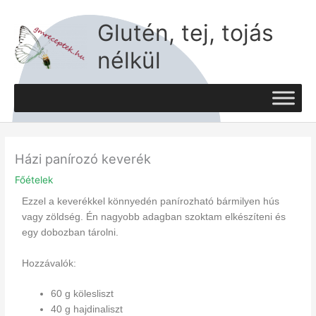
Skip
to
Glutén, tej, tojás
content
nélkül
Házi panírozó keverék
Főételek
Ezzel a keverékkel könnyedén panírozható bármilyen hús
vagy zöldség. Én nagyobb adagban szoktam elkészíteni és
egy dobozban tárolni.
Hozzávalók:
60 g kölesliszt
40 g hajdinaliszt