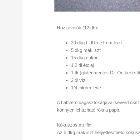
Hozzávalók (12 db):
20 dkg Lidl free from liszt
5 dkg mákliszt
15 dkg cukor
1,2 dl étolaj
1 tk (gluténmentes Dr. Oetker) sü
2 dl víz
1/4 citrom leve
A habverő dagasztókarjával keverd össze
könnyen lehúzható róla a papír.
Kókuszos muffin:
Az 5 dkg mákliszt helyettesíthető kókuszli