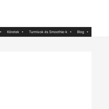
Köretek
Turmixok és Smoothie-k
Blog