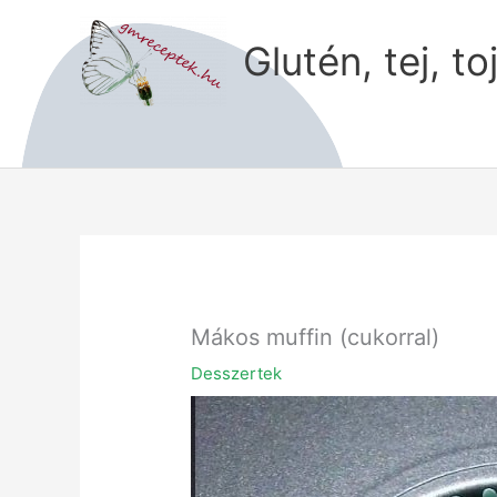
Skip
to
Glutén, tej, to
content
Mákos muffin (cukorral)
Desszertek