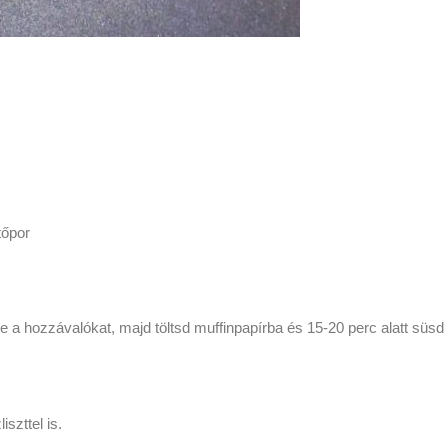
tőpor
 a hozzávalókat, majd töltsd muffinpapírba és 15-20 perc alatt süs
szttel is.