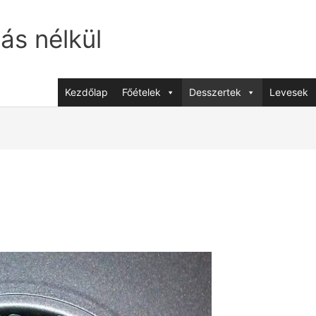
jás nélkül
Kezdőlap
Főételek
Desszertek
Levesek