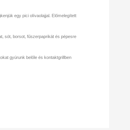
njük egy pici olívaolajjal. Előmelegített
t, sót, borsot, fűszerpaprikát és pépesre
kat gyúrunk belőle és kontaktgrillben