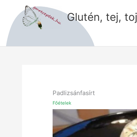
Skip
to
Glutén, tej, to
content
Padlizsánfasírt
Főételek