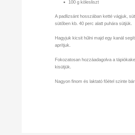
100 g kölesliszt
A padlizsánt hosszában ketté vágjuk, sütő
sütőben kb. 40 perc alatt puhára sütjük.
Hagyjuk kicsit hűlni majd egy kanál segít
aprítjuk.
Fokozatosan hozzáadagolva a tápiókakemé
kisütjük.
Nagyon finom és laktató főétel szinte bá