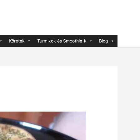
Köretek
Turmixok és Smoothie-k
Blog