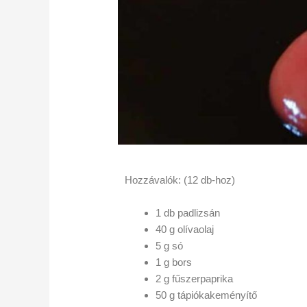
Hozzávalók: (12 db-hoz)
1 db padlizsán
40 g olívaolaj
5 g só
1 g bors
2 g fűszerpaprika
50 g tápiókakeményítő