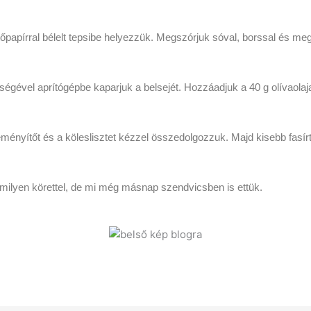
papírral bélelt tepsibe helyezzük. Megszórjuk sóval, borssal és megke
ségével aprítógépbe kaparjuk a belsejét. Hozzáadjuk a 40 g olívaolaja
nyítőt és a köleslisztet kézzel összedolgozzuk. Majd kisebb fasírto
rmilyen körettel, de mi még másnap szendvicsben is ettük.