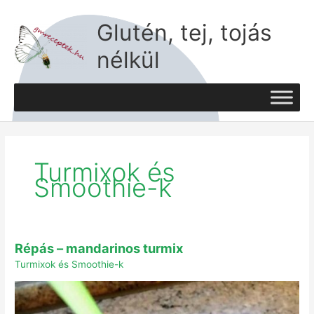
Skip
to
Glutén, tej, tojás
content
nélkül
Turmixok és
Smoothie-k
Répás
Répás – mandarinos turmix
–
mandarinos
Turmixok és Smoothie-k
turmix