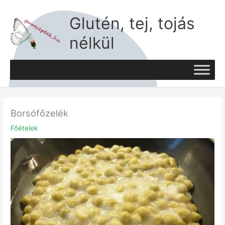
Skip
to
Glutén, tej, tojás
content
nélkül
Borsófőzelék
Főételek