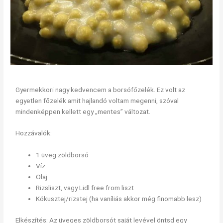
Gyermekkori nagy kedvencem a borsófőzelék. Ez volt az
egyetlen főzelék amit hajlandó voltam megenni, szóval
mindenképpen kellett egy „mentes” változat.
Hozzávalók:
1 üveg zöldborsó
Víz
Olaj
Rizsliszt, vagy Lidl free from liszt
Kókusztej/rizstej (ha vaníliás akkor még finomabb lesz)
Elkészítés: Az üveges zöldborsót saját levével öntsd egy