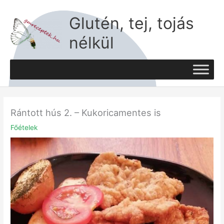
Skip
to
Glutén, tej, tojás
content
nélkül
Rántott hús 2. – Kukoricamentes is
Főételek