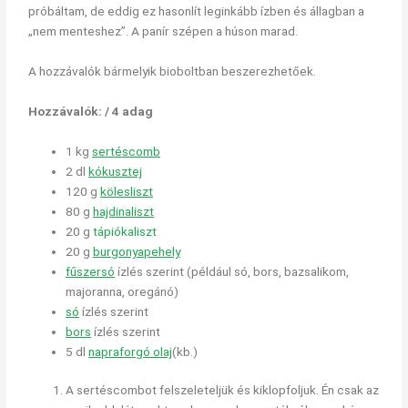
próbáltam, de eddig ez hasonlít leginkább ízben és állagban a
„nem menteshez”. A panír szépen a húson marad.
A hozzávalók bármelyik bioboltban beszerezhetőek.
Hozzávalók: / 4 adag
1 kg
sertéscomb
2 dl
kókusztej
120 g
kölesliszt
80 g
hajdinaliszt
20 g
tápiókaliszt
20 g
burgonyapehely
fűszersó
ízlés szerint (például só, bors, bazsalikom,
majoranna, oregánó)
só
ízlés szerint
bors
ízlés szerint
5 dl
napraforgó olaj
(kb.)
A sertéscombot felszeleteljük és kiklopfoljuk. Én csak az