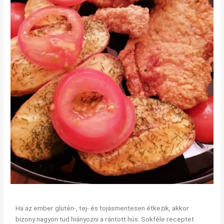
Ha az ember glutén-, tej- és tojásmentesen étkezik, akkor
bizony nagyon tud hiányozni a rántott hús. Sokféle receptet