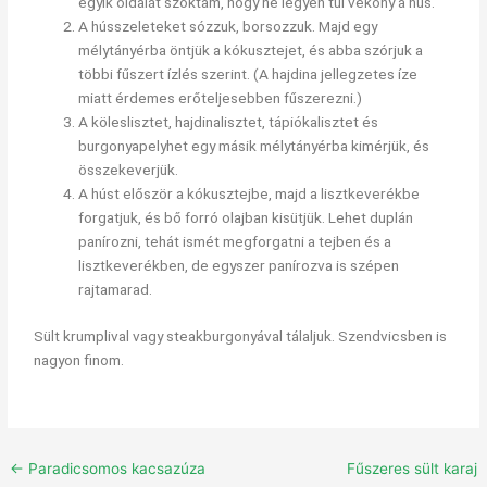
egyik oldalát szoktam, hogy ne legyen túl vékony a hús.
A hússzeleteket sózzuk, borsozzuk. Majd egy
mélytányérba öntjük a kókusztejet, és abba szórjuk a
többi fűszert ízlés szerint. (A hajdina jellegzetes íze
miatt érdemes erőteljesebben fűszerezni.)
A köleslisztet, hajdinalisztet, tápiókalisztet és
burgonyapelyhet egy másik mélytányérba kimérjük, és
összekeverjük.
A húst először a kókusztejbe, majd a lisztkeverékbe
forgatjuk, és bő forró olajban kisütjük. Lehet duplán
panírozni, tehát ismét megforgatni a tejben és a
lisztkeverékben, de egyszer panírozva is szépen
rajtamarad.
Sült krumplival vagy steakburgonyával tálaljuk. Szendvicsben is
nagyon finom.
←
Paradicsomos kacsazúza
Fűszeres sült karaj