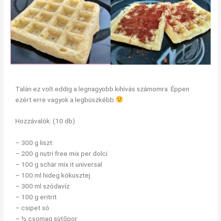
Talán ez volt eddig a legnagyobb kihívás számomra. Éppen
ezért erre vagyok a legbüszkébb
Hozzávalók: (10 db)
– 300 g liszt:
– 200 g nutri free mix per dolci
– 100 g schär mix it universal
– 100 ml hideg kókusztej
– 300 ml szódavíz
– 100 g eritrit
– csipet só
– ½ csomag sütőpor