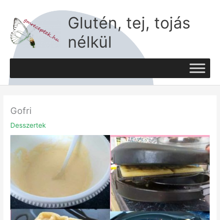
Skip
to
Glutén, tej, tojás
content
nélkül
Gofri
Desszertek