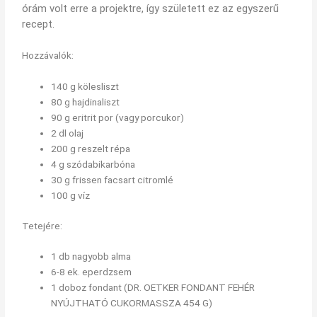
órám volt erre a projektre, így született ez az egyszerű
recept.
Hozzávalók:
140 g kölesliszt
80 g hajdinaliszt
90 g eritrit por (vagy porcukor)
2 dl olaj
200 g reszelt répa
4 g szódabikarbóna
30 g frissen facsart citromlé
100 g víz
Tetejére:
1 db nagyobb alma
6-8 ek. eperdzsem
1 doboz fondant (DR. OETKER FONDANT FEHÉR
NYÚJTHATÓ CUKORMASSZA 454 G)