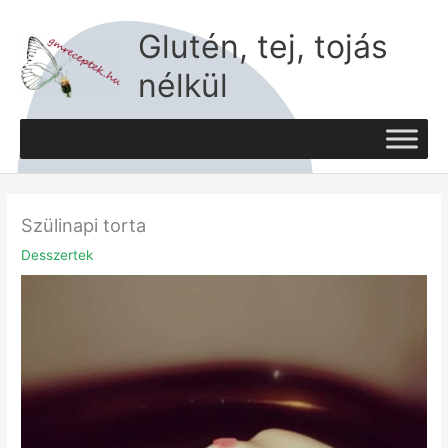
Skip
to
Glutén, tej, tojás
content
nélkül
Szülinapi torta
Desszertek