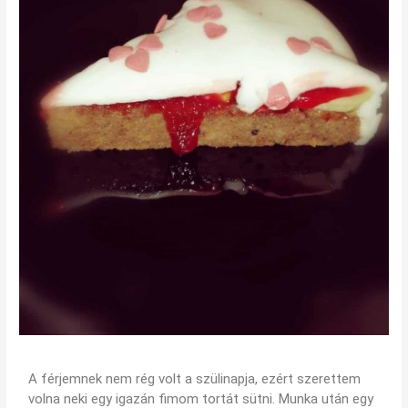
A férjemnek nem rég volt a szülinapja, ezért szerettem
volna neki egy igazán fimom tortát sütni. Munka után egy