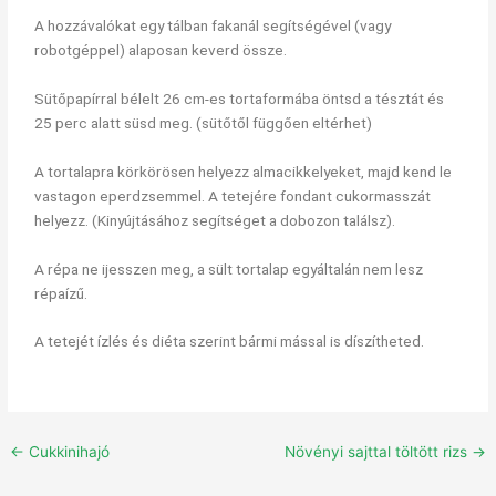
A hozzávalókat egy tálban fakanál segítségével (vagy
robotgéppel) alaposan keverd össze.
Sütőpapírral bélelt 26 cm-es tortaformába öntsd a tésztát és
25 perc alatt süsd meg. (sütőtől függően eltérhet)
A tortalapra körkörösen helyezz almacikkelyeket, majd kend le
vastagon eperdzsemmel. A tetejére fondant cukormasszát
helyezz. (Kinyújtásához segítséget a dobozon találsz).
A répa ne ijesszen meg, a sült tortalap egyáltalán nem lesz
répaízű.
A tetejét ízlés és diéta szerint bármi mással is díszítheted.
←
Cukkinihajó
Növényi sajttal töltött rizs
→