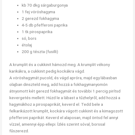
kb 70 dkg sárgaburgonya
1 fej vöröshagyma
2 gerezd fokhagyma
4-5 db pfefferoni paprika
1 tk pirospaprika
só, bors
étolaj
200 g tészta (fusilli)
A krumplit és a cukkinit hámozd meg. A krumplit vékony
karikákra, a cukkinit pedig kockákra vágd.
A vöröshagymát pucold, és vágd apróra, majd egy lábasban
olajban dinszteld meg, add hozzá a fokhagymanyomón
átnyomott két gerezd fokhagymát és további 1 percig pirítsd
kevergetés mellett. Húzd le a lábast a tűzhelyről, add hozzá a
hagymákhoz a pirospaprikát, keverd el. Tedd bele a
felkarikázott krumplit, kockára vágott cukkinit és a kimagozott
pfefferoni paprikát. Keverd el alaposan, majd öntsd fel annyi
vízzel, amennyi épp ellepi. Ízlés szerint sóval, borssal
fűszerezd.