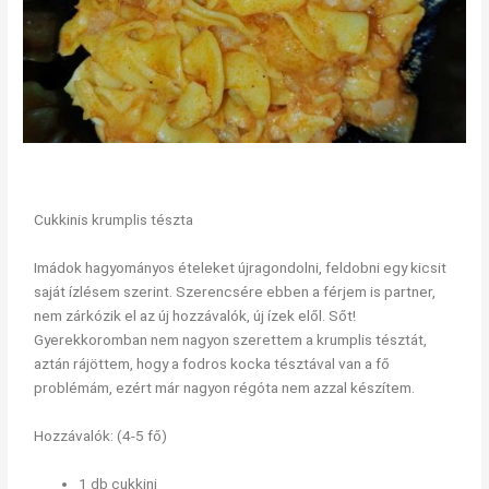
Cukkinis krumplis tészta
Imádok hagyományos ételeket újragondolni, feldobni egy kicsit
saját ízlésem szerint. Szerencsére ebben a férjem is partner,
nem zárkózik el az új hozzávalók, új ízek elől. Sőt!
Gyerekkoromban nem nagyon szerettem a krumplis tésztát,
aztán rájöttem, hogy a fodros kocka tésztával van a fő
problémám, ezért már nagyon régóta nem azzal készítem.
Hozzávalók: (4-5 fő)
1 db cukkini