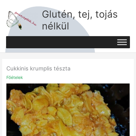
Skip
to
Glutén, tej, tojás
content
nélkül
Cukkinis krumplis tészta
Főételek