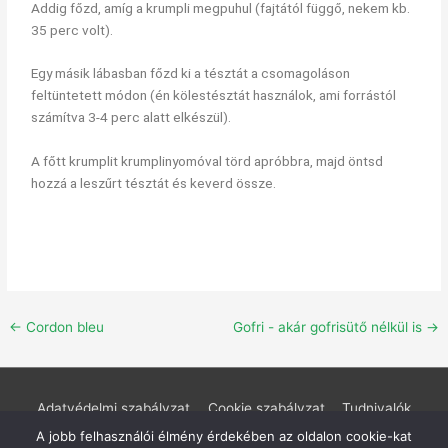
Addig főzd, amíg a krumpli megpuhul (fajtától függő, nekem kb.
35 perc volt).
Egy másik lábasban főzd ki a tésztát a csomagoláson
feltüntetett módon (én kölestésztát használok, ami forrástól
számítva 3-4 perc alatt elkészül).
A főtt krumplit krumplinyomóval törd apróbbra, majd öntsd
hozzá a leszűrt tésztát és keverd össze.
←
Cordon bleu
Gofri - akár gofrisütő nélkül is
→
Adatvédelmi szabályzat
Cookie szabályzat
Tudnivalók
Rólunk
Kapcsolat
A jobb felhasználói élmény érdekében az oldalon cookie-kat