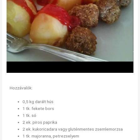
Hozzávalók:
0,5 kg darált hús
1 tk. fekete bors
1 tk. só
2 ek. piros paprika
2 ek. kukoricadara vagy gluténmentes zsemlemorzsa
1 tk. majoranna, petrezselyem