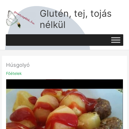
Skip
to
Glutén, tej, tojás
content
nélkül
Húsgolyó
Főételek