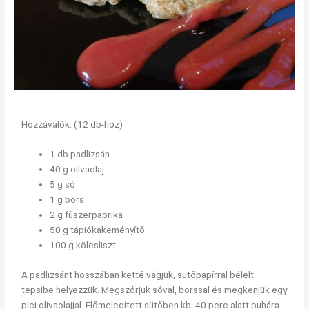
Hozzávalók: (12 db-hoz)
1 db padlizsán
40 g olívaolaj
5 g só
1 g bors
2 g fűszerpaprika
50 g tápiókakeményítő
100 g kölesliszt
A padlizsánt hosszában ketté vágjuk, sütőpapírral bélelt
tepsibe helyezzük. Megszórjuk sóval, borssal és megkenjük egy
pici olívaolajjal. Előmelegített sütőben kb. 40 perc alatt puhára