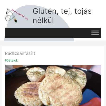
Skip
to
Glutén, tej, tojás
content
nélkül
Padlizsánfasírt
Főételek