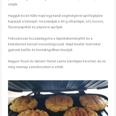
sütjük.
Hagyjuk kicsit hűlni majd egy kanál segítségével aprítógépbe
kaparjuk a belsejét. Hozzáadjuk a 40 g olívaolajat, sót, borsot,
fűszerpaprikát és pépesre aprítjuk.
Fokozatosan hozzáadagolva a tápiókakeményítőt és a
köleslisztet kézzel összedolgozzuk. Majd kisebb fasírtokat
gyúrunk belőle és kontaktgrillben kisütjük.
Nagyon finom és laktató főétel szinte bármilyen körettel, de mi
még másnap szendvicsben is ettük.