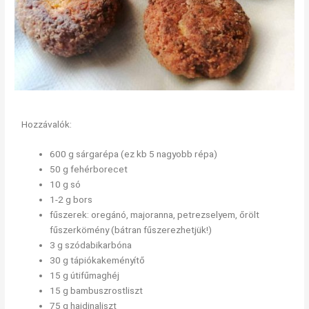
Hozzávalók:
600 g sárgarépa (ez kb 5 nagyobb répa)
50 g fehérborecet
10 g só
1-2 g bors
fűszerek: oregánó, majoranna, petrezselyem, őrölt
fűszerkömény (bátran fűszerezhetjük!)
3 g szódabikarbóna
30 g tápiókakeményítő
15 g útifűmaghéj
15 g bambuszrostliszt
75 g hajdinaliszt