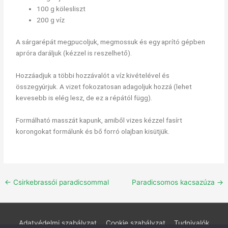
100 g kölesliszt
200 g víz
A sárgarépát megpucoljuk, megmossuk és egy aprító gépben
apróra daráljuk (kézzel is reszelhető).
Hozzáadjuk a többi hozzávalót a víz kivételével és
összegyúrjuk. A vizet fokozatosan adagoljuk hozzá (lehet
kevesebb is elég lesz, de ez a répától függ).
Formálható masszát kapunk, amiből vizes kézzel fasírt
korongokat formálunk és bő forró olajban kisütjük.
←
Csirkebrassói paradicsommal
Paradicsomos kacsazúza
→
Adatvédelmi szabályzat
Cookie szabályzat
Tudnivalók