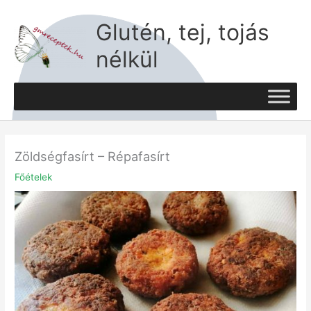
Skip
to
Glutén, tej, tojás
content
nélkül
Zöldségfasírt – Répafasírt
Főételek