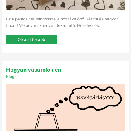
Ez a palacsinta mindössze 4 hozzávalóból készül és nagyon
finom! Vékony és könnyen tekerhető. Hozzávalók:
Olvasd tovább
Hogyan
Hogyan vásárolok én
vásárolok
én
Blog