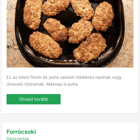
Ez az isteni finom és puha zabsüti tökéletes nasinak vagy
útravaló tízórainak. Másnap is puha
Olvasd tovább
Forrócsoki
Forrócsoki
Desszertek