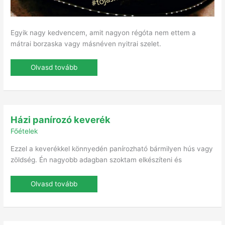
Egyik nagy kedvencem, amit nagyon régóta nem ettem a
mátrai borzaska vagy másnéven nyitrai szelet.
Olvasd tovább
Házi
Házi panírozó keverék
panírozó
keverék
Főételek
Ezzel a keverékkel könnyedén panírozható bármilyen hús vagy
zöldség. Én nagyobb adagban szoktam elkészíteni és
Olvasd tovább