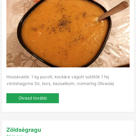
Hozzávalók: 1 kg pucolt, kockára vágott sütőtök 1 fej
vöröshagyma Só, bors, bazsalikom, rozmaring Olívaolaj
Olvasd tovább
Zöldségragu
Zöldségragu