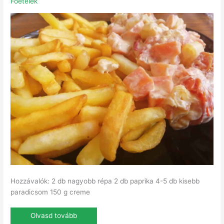
Főételek
Hozzávalók: 2 db nagyobb répa 2 db paprika 4-5 db kisebb
paradicsom 150 g creme
Olvasd tovább