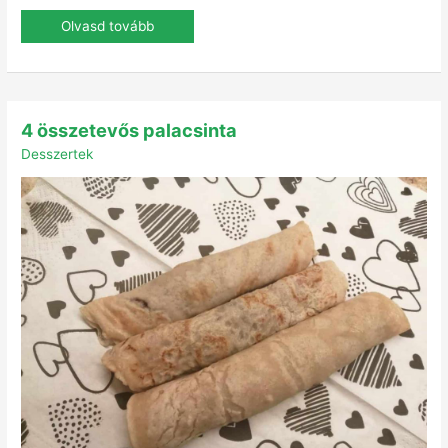
Olvasd tovább
4
4 összetevős palacsinta
összetevős
palacsinta
Desszertek