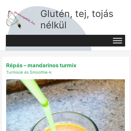
Skip
to
Glutén, tej, tojás
content
nélkül
Répás
Répás – mandarinos turmix
–
mandarinos
Turmixok és Smoothie-k
turmix