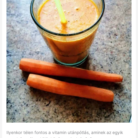
Ilyenkor télen fontos a vitamin utánpótlás, aminek az egyik